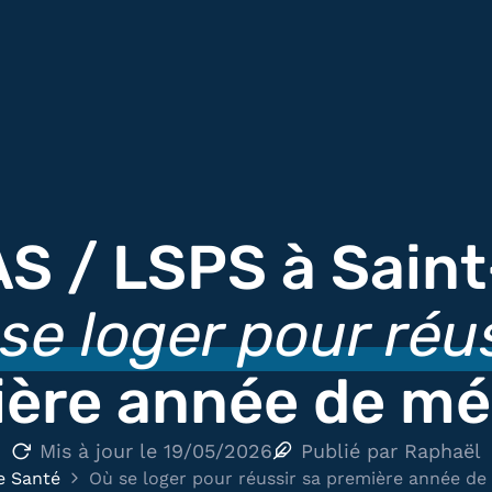
S / LSPS à Saint
se loger pour réu
ière année de mé
Mis à jour le
19/05/2026
Publié par
Raphaël
e Santé
Où se loger pour réussir sa première année de