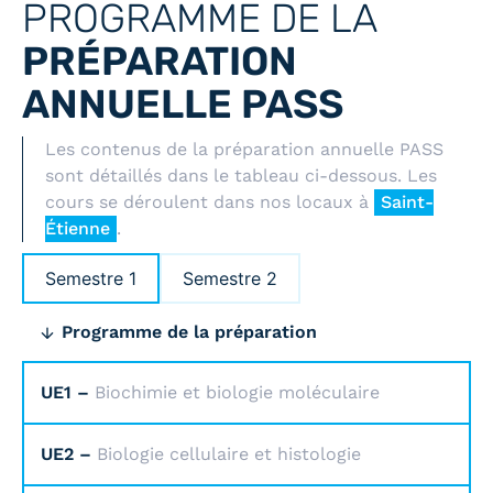
PROGRAMME DE LA
PRÉPARATION
ANNUELLE PASS
Les contenus de la préparation annuelle PASS
sont détaillés dans le tableau ci-dessous. Les
cours se déroulent dans nos locaux à
Saint-
Étienne
.
Semestre 1
Semestre 2
Programme de la préparation
UE1 –
Biochimie et biologie moléculaire
UE2 –
Biologie cellulaire et histologie