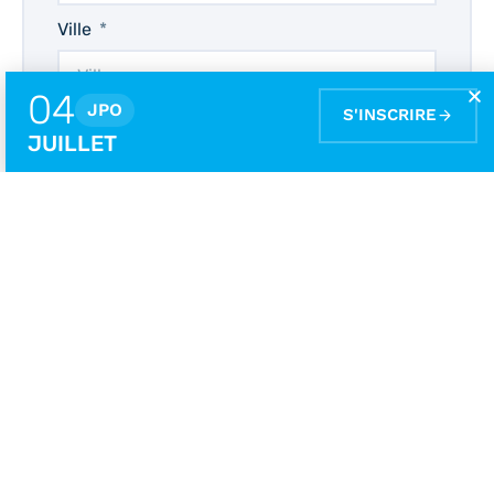
Ville
04
JPO
S'INSCRIRE
Code postal
JUILLET
Date de naissance
E-mail
Téléphone